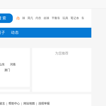
袜
简凡
内衣
丝袜
平衡车
玩具
笔记本
车
圈子
动态
为您推荐
山东
河南
澳门
留言
|
帮助中心
|
网站地图
|
违规举报