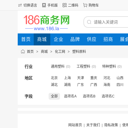
切换语言
手机版
二维码
购物车
首页
商城
企业
品牌
供应
招商
展
首页
>
商城
>
化工网
>
塑料原料
行业
通用塑料
(0)
工程塑料
(0)
特种塑料
(0)
地区
北京
上海
天津
重庆
河北
山西
湖北
湖南
广东
广西
海南
四川
字段
全部
选项名A
选项名B
选项名C
网站首页
|
关于我们
|
隐私政策
|
使