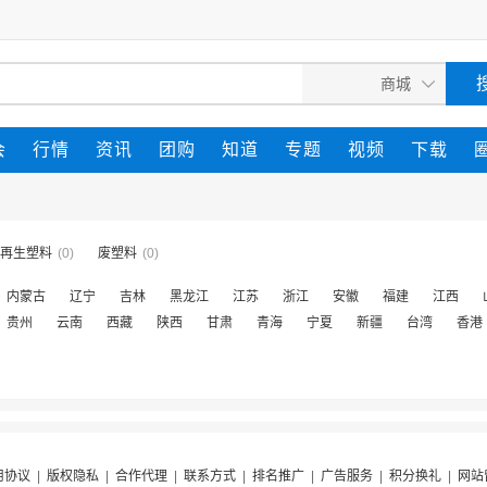
会
行情
资讯
团购
知道
专题
视频
下载
再生塑料
(0)
废塑料
(0)
内蒙古
辽宁
吉林
黑龙江
江苏
浙江
安徽
福建
江西
贵州
云南
西藏
陕西
甘肃
青海
宁夏
新疆
台湾
香港
用协议
|
版权隐私
|
合作代理
|
联系方式
|
排名推广
|
广告服务
|
积分换礼
|
网站