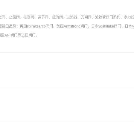
止阀、止回阀、柱塞阀、调节阀、捷流阀、过滤器、刀闸阀、波纹管阀门系列、水力
英国spiraxsarco阀门，美国Armstrong阀门，日本yoshitake阀门，日本V
，德国ARI阀门等进口阀门。