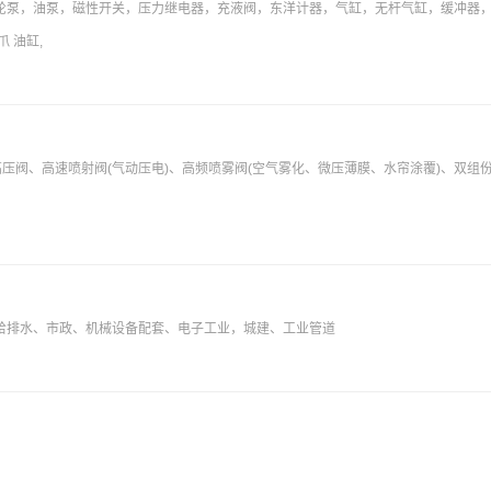
轮泵，油泵，磁性开关，压力继电器，充液阀，东洋计器，气缸，无杆气缸，缓冲器
 油缸,
高压阀、高速喷射阀(气动压电)、高频喷雾阀(空气雾化、微压薄膜、水帘涂覆)、双组
给排水、市政、机械设备配套、电子工业，城建、工业管道