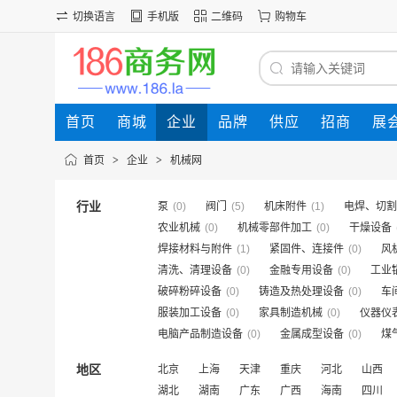
切换语言
手机版
二维码
购物车
首页
商城
企业
品牌
供应
招商
展
首页
>
企业
>
机械网
行业
泵
(0)
阀门
(5)
机床附件
(1)
电焊、切割
农业机械
(0)
机械零部件加工
(0)
干燥设备
焊接材料与附件
(1)
紧固件、连接件
(0)
风
清洗、清理设备
(0)
金融专用设备
(0)
工业
破碎粉碎设备
(0)
铸造及热处理设备
(0)
车
服装加工设备
(0)
家具制造机械
(0)
仪器仪
电脑产品制造设备
(0)
金属成型设备
(0)
煤
地区
北京
上海
天津
重庆
河北
山西
湖北
湖南
广东
广西
海南
四川