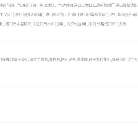
动调节阀，气动调节阀，电动球阀，气动球阀 进口日本日立葫芦牌阀门 进口耀希达凯
本TLV阀门 进口德国艾瑞阀门 进口德国凯士比阀门 进口阿姆斯壮阀门 进口斯派莎克阀门
阀门 进口日本宫胁阀门 进口日本山武阀门 合资代益阀门系列 代理进口阀门系列
丸机,喷雾干燥机,造粒包衣机,造粒机,制药设备,流化床,种子丸粒化机,丸粒化粉,混合机