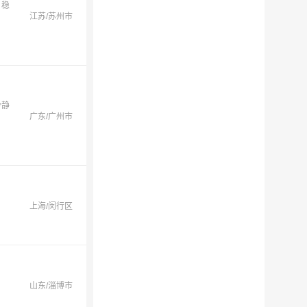
，稳
江苏/苏州市
份静
广东/广州市
上海/闵行区
山东/淄博市