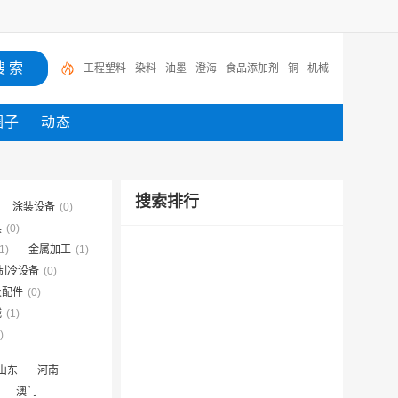
工程塑料
染料
油墨
澄海
食品添加剂
铜
机械
塑料机械
公司
洗涤用品
圈子
动态
搜索排行
涂装设备
(0)
具
(0)
1)
金属加工
(1)
制冷设备
(0)
及配件
(0)
械
(1)
)
山东
河南
澳门