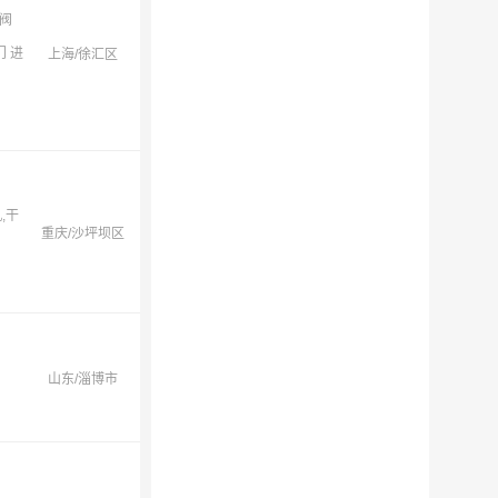
阀
 进
上海/徐汇区
,干
重庆/沙坪坝区
山东/淄博市