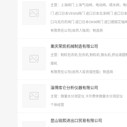
主营：上海阀门 上海气动阀，电动阀，疏水阀，电
门 进口日本VENN阀门 进口日本北泽阀门 进口日
口马克丹尼阀门 进口日本OKM阀门 进口德国艾瑞
有限责任公司(自然人独资) 制造商
重庆荣凯机械制造有限公司
主营：制粒包衣机,包衣机,制粒机,微丸机,挤出滚圆制
燥机
有限责任公司(自然人投资或控股) 制造商
淄博库仑分析仪器有限公司
主营：微量水分测定仪,卡尔费休微量水分测定仪
个体经营
昆山铭熙进出口贸易有限公司