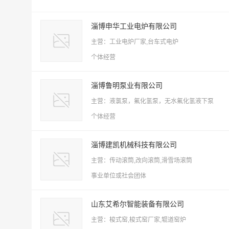
淄博申华工业电炉有限公司
主营：工业电炉厂家,台车式电炉
个体经营
淄博鲁明泵业有限公司
主营：液氯泵，氟化氢泵，无水氟化氢液下泵
个体经营
淄博建凯机械科技有限公司
主营：传动滚筒,改向滚筒,滑雪场滚筒
事业单位或社会团体
山东艾希尔智能装备有限公司
主营：梭式窑,梭式窑厂家,辊道窑炉