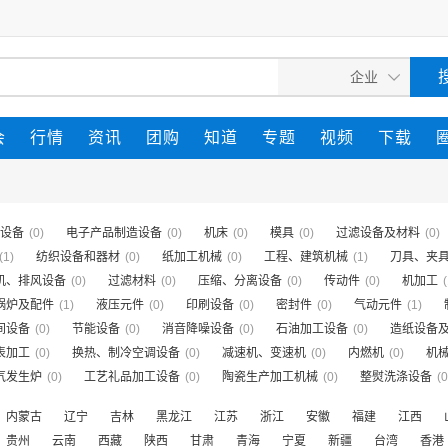
会
行情
资讯
团购
知道
专题
视频
下载
设备
(0)
电子产品制造设备
(0)
机床
(0)
模具
(0)
过滤设备及材料
(0)
(1)
纺织设备和器材
(0)
纸加工机械
(0)
工程、建筑机械
(1)
刀具、夹
机、排风设备
(0)
过滤材料
(0)
压缩、分离设备
(0)
传动件
(0)
机加工
(
锅炉及配件
(1)
液压元件
(0)
印刷设备
(0)
密封件
(0)
气动元件
(1)
间设备
(0)
节能设备
(0)
消音降噪设备
(0)
石油加工设备
(0)
造纸设备
表加工
(0)
换热、制冷空调设备
(0)
减速机、变速机
(0)
内燃机
(0)
机
气发生炉
(0)
工艺礼品加工设备
(0)
陶瓷生产加工机械
(0)
整熨洗涤设备
(0
内蒙古
辽宁
吉林
黑龙江
江苏
浙江
安徽
福建
江西
贵州
云南
西藏
陕西
甘肃
青海
宁夏
新疆
台湾
香港