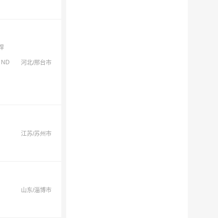
焊
ND
河北/邢台市
江苏/苏州市
山东/淄博市