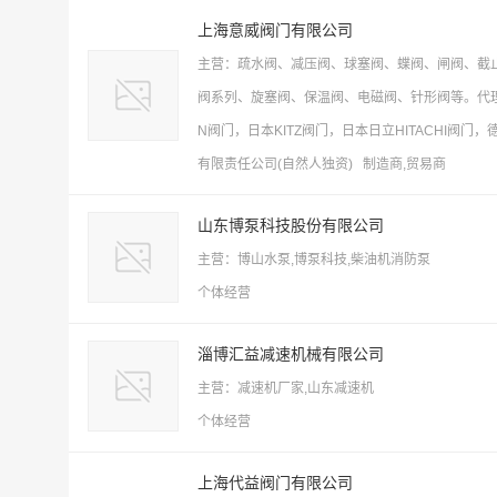
上海意威阀门有限公司
主营：疏水阀、减压阀、球塞阀、蝶阀、闸阀、截
阀系列、旋塞阀、保温阀、电磁阀、针形阀等。代理进口品牌：
N阀门，日本KITZ阀门，日本日立HITACHI阀门
有限责任公司(自然人独资) 制造商,贸易商
山东博泵科技股份有限公司
主营：博山水泵,博泵科技,柴油机消防泵
个体经营
淄博汇益减速机械有限公司
主营：减速机厂家,山东减速机
个体经营
上海代益阀门有限公司