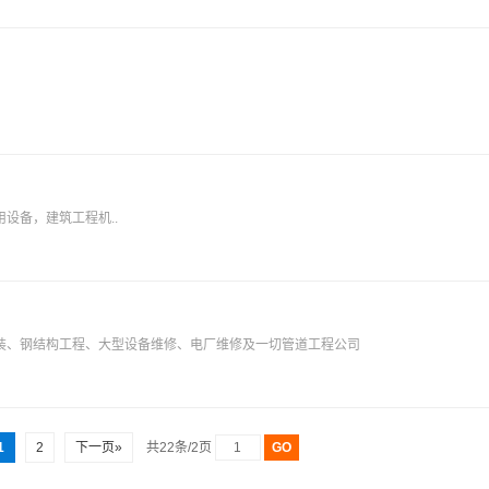
设备，建筑工程机..
装、钢结构工程、大型设备维修、电厂维修及一切管道工程公司
1
2
下一页»
共22条/2页